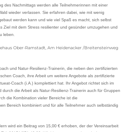
g des Nachmittags werden alle Teilnehmerinnen mit einer
ald wieder verlassen. Sie erfahren dabei, wie mit wenig
ebaut werden kann und wie viel Spaß es macht, sich selbst
as Ziel mit dem Stress resilienter und gesünder umzugehen und
u leben.
undehaus Ober-Ramstadt, Am Heidenacker /Breitensteinweg
Coach und Natur-Resilienz-Trainerin, die neben den zertifizierten
en Coach, ihre Arbeit um weitere Angebote als zertifizierte
tueat-Coach (i.A.) komplettiert hat. Ihr Angebot richtet sich im
durch die Arbeit als Natur-Resilienz-Trainerin auch für Gruppen
ch die Kombination vieler Bereiche ist die
n Bereich kombiniert und für alle Teilnehmer auch selbständig
edern wird ein Beitrag von 15,00 € erhoben, der der Vereinsarbeit