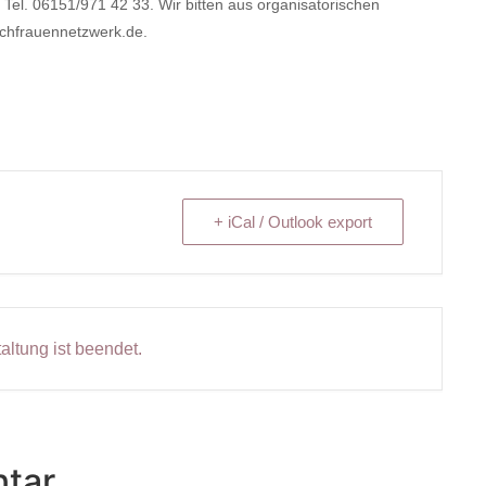
Tel. 06151/971 42 33. Wir bitten aus organisatorischen
achfrauennetzwerk.de.
+ iCal / Outlook export
altung ist beendet.
tar