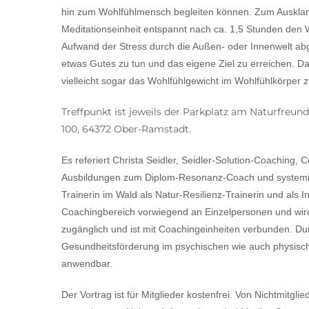
hin zum Wohlfühlmensch begleiten können. Zum Ausklan
Meditationseinheit entspannt nach ca. 1,5 Stunden den W
Aufwand der Stress durch die Außen- oder Innenwelt abg
etwas Gutes zu tun und das eigene Ziel zu erreichen. D
vielleicht sogar das Wohlfühlgewicht im Wohlfühlkörper z
Treffpunkt ist jeweils der Parkplatz am Naturfre
100, 64372 Ober-Ramstadt.
Es referiert Christa Seidler, Seidler-Solution-Coaching, 
Ausbildungen zum Diplom-Resonanz-Coach und systemisch
Trainerin im Wald als Natur-Resilienz-Trainerin und als In
Coachingbereich vorwiegend an Einzelpersonen und wird 
zugänglich und ist mit Coachingeinheiten verbunden. Dur
Gesundheitsförderung im psychischen wie auch physische
anwendbar.
Der Vortrag ist für Mitglieder kostenfrei. Von Nichtmitgli